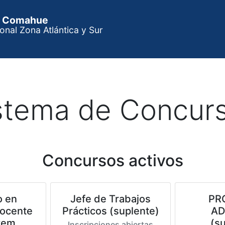
el Comahue
onal Zona Atlántica y Sur
stema de Concur
Concursos activos
o en
Jefe de Trabajos
PR
ocente
Prácticos (suplente)
AD
rem
(s
Inscripciones abiertas