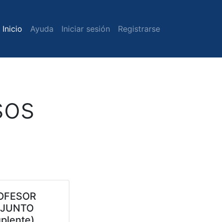
Inicio
Ayuda
Iniciar sesión
Registrarse
sos
OFESOR
JUNTO
uplente)