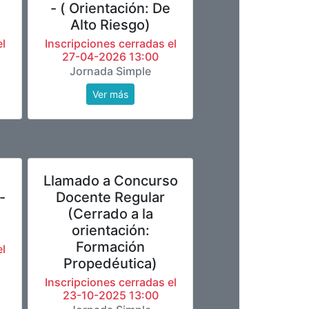
- ( Orientación: De
Alto Riesgo)
l
Inscripciones cerradas el
27-04-2026 13:00
Jornada Simple
Ver más
Llamado a Concurso
-
Docente Regular
(Cerrado a la
orientación:
Formación
l
Propedéutica)
Inscripciones cerradas el
23-10-2025 13:00