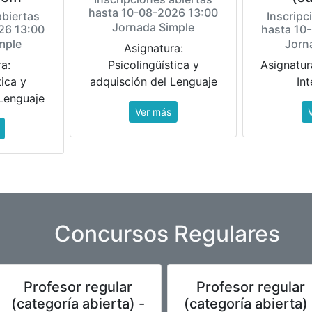
hasta 10-08-2026 13:00
abiertas
Inscripc
Jornada Simple
26 13:00
hasta 10
mple
Jorn
Asignatura:
a:
Psicolingüística y
Asignatur
tica y
adquisción del Lenguaje
In
Lenguaje
Ver más
Concursos Regulares
Profesor regular
Profesor regular
(categoría abierta) -
(categoría abierta) 